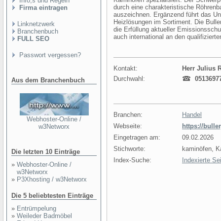
Info,s und Regeln
durch eine charakteristische Röhren
Firma eintragen
auszeichnen. Ergänzend führt das U
Heizlösungen im Sortiment. Die Bulle
Linknetzwerk
die Erfüllung aktueller Emissionsschu
Branchenbuch
auch international an den qualifiziert
FULL SEO
Passwort vergessen?
Kontakt:
Herr Julius 
Durchwahl:
0513697
Aus dem Branchenbuch
Branchen:
Handel
Webhoster-Online /
Webseite:
https://bulle
w3Networx
Eingetragen am:
09.02.2026
Stichworte:
kaminöfen, 
Die letzten 10 Einträge
Index-Suche:
Indexierte Se
»
Webhoster-Online /
w3Networx
»
P3Xhosting / w3Networx
Die 5 beliebtesten Einträge
»
Entrümpelung
»
Weileder Badmöbel