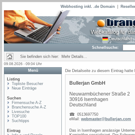
Webhosting inkl. .de Domain
|
Reselle
Schnellsuche:
Sie befinden sich hier: Mehr Details...
09.08.2026 - 09:04 Uhr
Menü
Die Detailseite zu diesem Eintrag hatte
Listing
Bullerjan GmbH
Topliste Besucher
Neue Einträge
Neuwarmbüchener Straße 2
Suchen
30916 Isernhagen
Firmensuche A-Z
Deutschland
Branchensuche A-Z
Livesuche
0513697750
TOP100
eMail:
webmaster@bullerjan.com
Suchtipps
Das in Isernhagen ansässige Unterne
Eintrag
Kaminöfen spezialisiert. Der Schwerpu