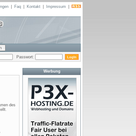
ungen
|
Faq
|
Kontakt
|
Impressum
|
Passwort:
Werbung
Namen des
llt.
e