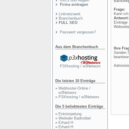
Info,s und Regeln
Backlinkp
Firma eintragen
Frage:
Kann ich
Linknetzwerk
Antwort:
Branchenbuch
Einträge
FULL SEO
Webseite
Passwort vergessen?
Aus dem Branchenbuch
Ihre Fra
Senden S
beantwort
Administ
P3Xhosting / w3Networx
Die letzten 10 Einträge
»
Webhoster-Online /
w3Networx
»
P3Xhosting / w3Networx
Die 5 beliebtesten Einträge
»
Entrümpelung
»
Weileder Badmöbel
»
Erhard H
»
Erhard H