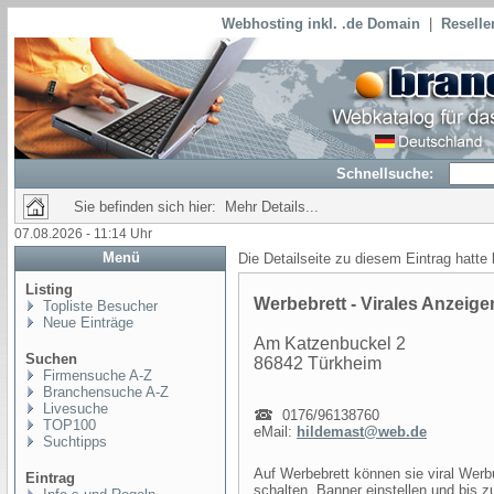
Webhosting inkl. .de Domain
|
Reselle
Schnellsuche:
Sie befinden sich hier: Mehr Details...
07.08.2026 - 11:14 Uhr
Menü
Die Detailseite zu diesem Eintrag hatte
Listing
Werbebrett - Virales Anzeige
Topliste Besucher
Neue Einträge
Am Katzenbuckel 2
Suchen
86842 Türkheim
Firmensuche A-Z
Branchensuche A-Z
Livesuche
0176/96138760
TOP100
eMail:
hildemast@web.de
Suchtipps
Auf Werbebrett können sie viral Werb
Eintrag
schalten, Banner einstellen und bis z