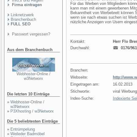
Info,s und Regeln
Für das Werben von Mitgliedern könne
Firma eintragen
kann man mit einem geworbenen Mitg
Bekanntheit von Werbebrett können Sie
Linknetzwerk
wenn sie nach etwas suchen ist Werbeb
Branchenbuch
nützliche Anzeigen von Usern eingeste
FULL SEO
Passwort vergessen?
Kontakt:
Herr Flo Br
Durchwahl:
0176/961
Aus dem Branchenbuch
Branchen:
Webhoster-Online /
Webseite:
http://www.w
w3Networx
Eingetragen am:
16.02.2013
Stichworte:
viral Werbung
Die letzten 10 Einträge
Index-Suche:
Indexierte Se
»
Webhoster-Online /
w3Networx
»
P3Xhosting / w3Networx
Die 5 beliebtesten Einträge
»
Entrümpelung
»
Weileder Badmöbel